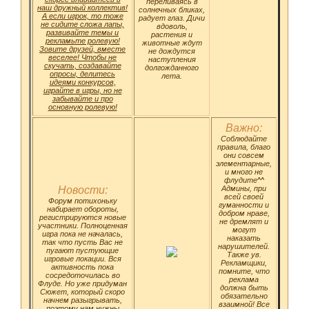
переливаясь в
наш дружный коллектив!
солнечных бликах,
А если игрок, то тоже
радует глаз. Дичи
не сидите сложа лапы,
вдоволь,
развивайте темы и
растения и
рекламьте ролевую!
животные ждут
Зовите друзей, вместе
не дождутся
веселее! Чтобы не
наступления
скучать, создавайте
долгожданного
опросы, делитесь
лета.
идеями конкурсов,
играйте в игры, но не
забывайте и про
основную ролевую!
Важно:
Соблюдайте
правила, благо
они совсем
элементарные,
и много не
флудите^^
Новости:
Админы, при
всей своей
Форум потихоньку
гуманности и
набирает обороты,
добром нраве,
регистрируются новые
не дремлят и
участники. Полноценная
могут
игра пока не началась,
наказать
так что пусть Вас не
нарушителей.
пугают пустующие
Также ув.
игровые локации. Вся
Рекламщики,
активность пока
помните, что
сосредоточилась во
реклама
Флуде. Но уже придуман
должна быть
Сюжет, который скоро
обязательно
начнем разыгрывать,
взаимной! Все
поэтому нам нужны