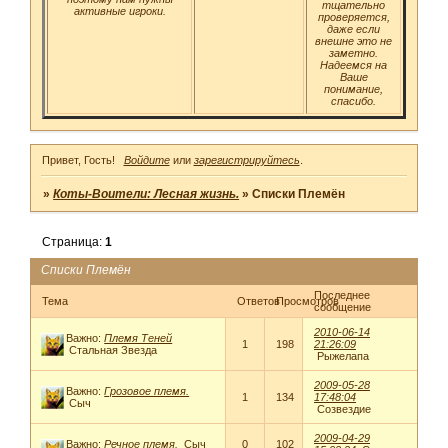
тщательно
активные игроки.
проверяется,
даже если
внешне это не
заметно.
Надеемся на
Ваше
понимание,
спасибо.
Привет, Гость!
Войдите
или
зарегистрируйтесь
.
»
Коты-Воители: Лесная жизнь.
»
Списки Племён
Страница:
1
Списки Племён
Последнее
Тема
Ответов
Просмотров
сообщение
2010-06-14
Важно:
Племя Теней
1
198
21:26:09
Стальная Звезда
Рыжелапа
2009-05-28
Важно:
Грозовое племя.
1
134
17:48:04
Сыч
Созвездие
2009-04-29
Важно:
Речное племя.
Сыч
0
102