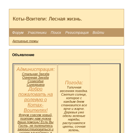
Коты-Воители: Лесная жизнь.
Форум
Участники
Поиск
Регистрация
Войти
Активные темы
Объявление
Администрация:
Стальная Звезда
Огненная Звезда
Созвездие
Погода:
Синегривка
Типичная
Добро
весенняя погодка.
пожаловать на
Светит солнце,
которое с
ролевую о
каждым днем
Котах-
становится все
ярче и жарче.
Воителях!
Деревья уже
Форум совсем новый,
одели зеленые
поэтому нам нужна
наряды,
Ваша помощь! Если Вы
распускаются
Гость, не поленитесь
цветы, сочная
зарегистрироваться и
зелень,
скорее вливайтесь в