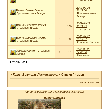
15:02:24
Сыч
2009-04-28
Важно:
Племя Ветра.
21:24:56
0
101
Бриллиантовая Звезда
Бриллиантовая
Звезда
2009-04-27
Важно:
Небесное племя.
4
130
20:23:43
Стальная Звезда
Трехцветка
2009-04-25
Важно:
Кровавое племя.
0
98
15:18:07
Стальная Звезда
Стальная Звезда
2009-05-28
Звездное племя
Стальная
1
97
17:47:04
Звезда
Созвездие
Страница:
1
»
Коты-Воители: Лесная жизнь.
»
Списки Племён
создать форум
Сursor and banner (1) © Огнегривка aka Aurora
Наши баннеры: