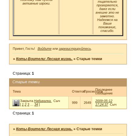
тщательно
активные игроки.
проверяется,
даже если
внешне это не
заметно.
Надеемся на
Ваше
понимание,
спасибо.
Привет, Гость!
Войдите
или
зарегистрируйтесь
.
»
Коты-Воители: Лесная жизнь.
»
Старые темки
Страница:
1
Старые темки
Последнее
Тема
Ответов
Просмотров
сообщение
Закрыта
Набивалка.
Сыч
2009-05-12
999
2649
[
1
2
3
…
34
]
17:24:37
Сыч
Страница:
1
»
Коты-Воители: Лесная жизнь.
»
Старые темки