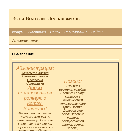
Коты-Воители: Лесная жизнь.
Форум
Участники
Поиск
Регистрация
Войти
Активные темы
Объявление
Администрация:
Стальная Звезда
Огненная Звезда
Созвездие
Погода:
Синегривка
Типичная
Добро
весенняя погодка.
пожаловать на
Светит солнце,
которое с
ролевую о
каждым днем
Котах-
становится все
ярче и жарче.
Воителях!
Деревья уже
Форум совсем новый,
одели зеленые
поэтому нам нужна
наряды,
Ваша помощь! Если Вы
распускаются
Гость, не поленитесь
цветы, сочная
зарегистрироваться и
зелень,
скорее вливайтесь в