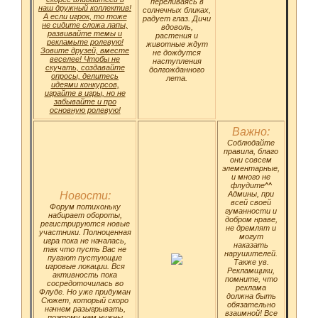
переливаясь в
наш дружный коллектив!
солнечных бликах,
А если игрок, то тоже
радует глаз. Дичи
не сидите сложа лапы,
вдоволь,
развивайте темы и
растения и
рекламьте ролевую!
животные ждут
Зовите друзей, вместе
не дождутся
веселее! Чтобы не
наступления
скучать, создавайте
долгожданного
опросы, делитесь
лета.
идеями конкурсов,
играйте в игры, но не
забывайте и про
основную ролевую!
Важно:
Соблюдайте
правила, благо
они совсем
элементарные,
и много не
флудите^^
Новости:
Админы, при
всей своей
Форум потихоньку
гуманности и
набирает обороты,
добром нраве,
регистрируются новые
не дремлят и
участники. Полноценная
могут
игра пока не началась,
наказать
так что пусть Вас не
нарушителей.
пугают пустующие
Также ув.
игровые локации. Вся
Рекламщики,
активность пока
помните, что
сосредоточилась во
реклама
Флуде. Но уже придуман
должна быть
Сюжет, который скоро
обязательно
начнем разыгрывать,
взаимной! Все
поэтому нам нужны