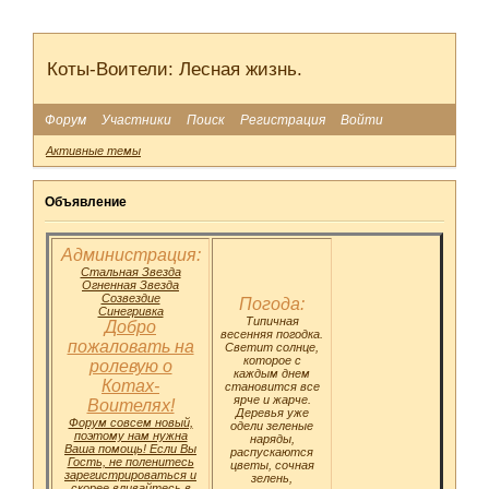
Коты-Воители: Лесная жизнь.
Форум
Участники
Поиск
Регистрация
Войти
Активные темы
Объявление
Администрация:
Стальная Звезда
Огненная Звезда
Созвездие
Погода:
Синегривка
Типичная
Добро
весенняя погодка.
пожаловать на
Светит солнце,
которое с
ролевую о
каждым днем
Котах-
становится все
ярче и жарче.
Воителях!
Деревья уже
Форум совсем новый,
одели зеленые
поэтому нам нужна
наряды,
Ваша помощь! Если Вы
распускаются
Гость, не поленитесь
цветы, сочная
зарегистрироваться и
зелень,
скорее вливайтесь в