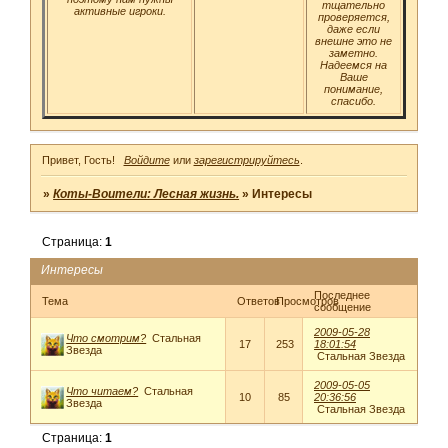
тщательно
активные игроки.
проверяется,
даже если
внешне это не
заметно.
Надеемся на
Ваше
понимание,
спасибо.
Привет, Гость!
Войдите
или
зарегистрируйтесь
.
»
Коты-Воители: Лесная жизнь.
»
Интересы
Страница:
1
Интересы
Последнее
Тема
Ответов
Просмотров
сообщение
2009-05-28
Что смотрим?
Стальная
17
253
18:01:54
Звезда
Стальная Звезда
2009-05-05
Что читаем?
Стальная
10
85
20:36:56
Звезда
Стальная Звезда
Страница:
1