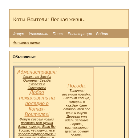
Коты-Воители: Лесная жизнь.
Форум
Участники
Поиск
Регистрация
Войти
Активные темы
Объявление
Администрация:
Стальная Звезда
Огненная Звезда
Созвездие
Погода:
Синегривка
Типичная
Добро
весенняя погодка.
пожаловать на
Светит солнце,
которое с
ролевую о
каждым днем
Котах-
становится все
ярче и жарче.
Воителях!
Деревья уже
Форум совсем новый,
одели зеленые
поэтому нам нужна
наряды,
Ваша помощь! Если Вы
распускаются
Гость, не поленитесь
цветы, сочная
зарегистрироваться и
зелень,
скорее вливайтесь в