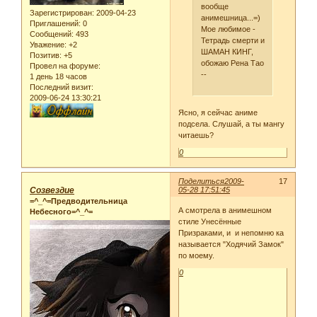
вообще
Зарегистрирован
: 2009-04-23
анимешница...=)
Приглашений:
0
Мое любимое -
Сообщений:
493
Тетрадь смерти и
Уважение:
+2
ШАМАН КИНГ,
Позитив:
+5
обожаю Рена Тао
Провел на форуме:
--
1 день 18 часов
Последний визит:
2009-06-24 13:30:21
Ясно, я сейчас аниме
подсела. Слушай, а ты мангу
читаешь?
0
Поделиться
2009-
17
Созвездие
05-28 17:51:45
=^_^=Предводительница
А смотрела в анимешном
Небесного=^_^=
стиле Унесённые
Призраками, и и непомню ка
называется "Ходячий Замок"
по моему.
0