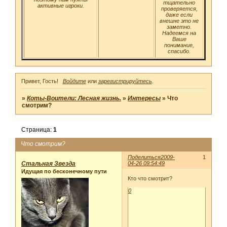
тщательно
активные игроки.
проверяется,
даже если
внешне это не
заметно.
Надеемся на
Ваше
понимание,
спасибо.
Привет, Гость!
Войдите
или
зарегистрируйтесь
.
»
Коты-Воители: Лесная жизнь.
»
Интересы
»
Что
смотрим?
Страница:
1
Что смотрим?
Поделиться
2009-
1
Стальная Звезда
04-26 09:54:49
Идущая по бесконечному пути
Кто что смотрит?
0