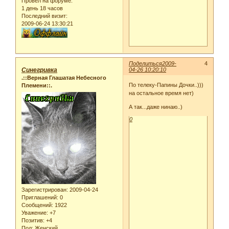
Провел на форуме:
1 день 18 часов
Последний визит:
2009-06-24 13:30:21
Поделиться
2009-
4
Синегривка
04-26 10:20:10
.::Верная Глашатая Небесного
По телеку-Папины Дочки..)))
Племени::.
на остальное время нет)
А так...даже нинаю..)
0
Зарегистрирован
: 2009-04-24
Приглашений:
0
Сообщений:
1922
Уважение:
+7
Позитив:
+4
Пол:
Женский