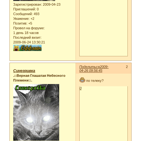
Зарегистрирован
: 2009-04-23
Приглашений:
0
Сообщений:
493
Уважение:
+2
Позитив:
+5
Провел на форуме:
1 день 18 часов
Последний визит:
2009-06-24 13:30:21
Поделиться
2009-
2
Синегривка
04-26 09:56:45
.::Верная Глашатая Небесного
Племени::.
по телеку?
0