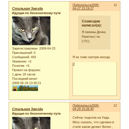
Поделиться
2009-
11
Стальная Звезда
04-27 15:19:27
Идущая по бесконечному пути
Созвездие
написал(а):
Я папины Дочки,
Ранетки.( по
СТС)
Зарегистрирован
: 2009-04-23
Приглашений:
0
Я их тоже смотрю иногда.
Сообщений:
493
Уважение:
+2
0
Позитив:
+5
Провел на форуме:
1 день 18 часов
Последний визит:
2009-06-24 13:30:21
Поделиться
2009-
12
Стальная Звезда
04-29 15:26:40
Идущая по бесконечному пути
Сейчас подсела на Уида.
Могу сказать, что сделано в
стиле каком делает Bones ,