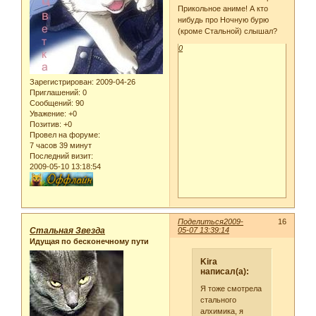
Прикольное аниме! А кто
нибудь про Ночную бурю
(кроме Стальной) слышал?
0
Зарегистрирован
: 2009-04-26
Приглашений:
0
Сообщений:
90
Уважение:
+0
Позитив:
+0
Провел на форуме:
7 часов 39 минут
Последний визит:
2009-05-10 13:18:54
Поделиться
2009-
16
Стальная Звезда
05-07 13:39:14
Идущая по бесконечному пути
Kira
написал(а):
Я тоже смотрела
стального
алхимика, я