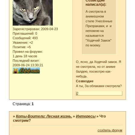
Созвездие
написал(а):
А смотрела в
анимешном
стиле Унесённые
Призраками, и и
Зарегистрирован
: 2009-04-23
непомню ка
Приглашений:
0
называется
Сообщений:
493
"Ходячий Замок"
Уважение:
+2
по моему.
Позитив:
+5
Провел на форуме:
1 день 18 часов
Последний визит:
О, ясно, да Ходячий замок. Я
2009-06-24 13:30:21
не смотрела, но от аниме
балдею, посмотрю как-
нибудь.
Созвездие
А ты, За облаками смотрела?
0
Страница:
1
»
Коты-Воители: Лесная жизнь.
»
Интересы
»
Что
смотрим?
создать форум