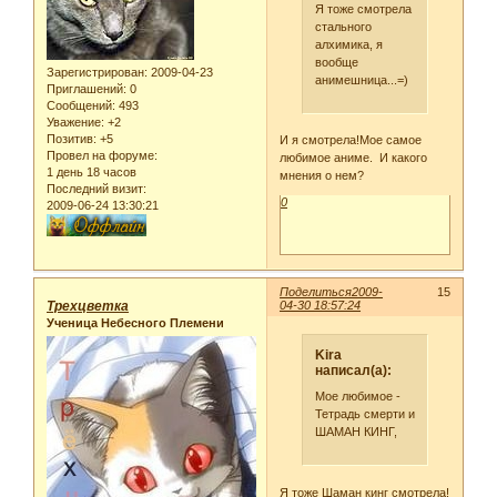
Я тоже смотрела
стального
алхимика, я
вообще
Зарегистрирован
: 2009-04-23
анимешница...=)
Приглашений:
0
Сообщений:
493
Уважение:
+2
Позитив:
+5
И я смотрела!Мое самое
Провел на форуме:
любимое аниме. И какого
1 день 18 часов
мнения о нем?
Последний визит:
0
2009-06-24 13:30:21
Поделиться
2009-
15
Трехцветка
04-30 18:57:24
Ученица Небесного Племени
Kira
написал(а):
Мое любимое -
Тетрадь смерти и
ШАМАН КИНГ,
Я тоже Шаман кинг смотрела!