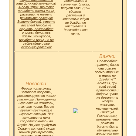
переливаясь в
наш дружный коллектив!
солнечных бликах,
А если игрок, то тоже
радует глаз. Дичи
не сидите сложа лапы,
вдоволь,
развивайте темы и
растения и
рекламьте ролевую!
животные ждут
Зовите друзей, вместе
не дождутся
веселее! Чтобы не
наступления
скучать, создавайте
долгожданного
опросы, делитесь
лета.
идеями конкурсов,
играйте в игры, но не
забывайте и про
основную ролевую!
Важно:
Соблюдайте
правила, благо
они совсем
элементарные,
и много не
флудите^^
Новости:
Админы, при
всей своей
Форум потихоньку
гуманности и
набирает обороты,
добром нраве,
регистрируются новые
не дремлят и
участники. Полноценная
могут
игра пока не началась,
наказать
так что пусть Вас не
нарушителей.
пугают пустующие
Также ув.
игровые локации. Вся
Рекламщики,
активность пока
помните, что
сосредоточилась во
реклама
Флуде. Но уже придуман
должна быть
Сюжет, который скоро
обязательно
начнем разыгрывать,
взаимной! Все
поэтому нам нужны