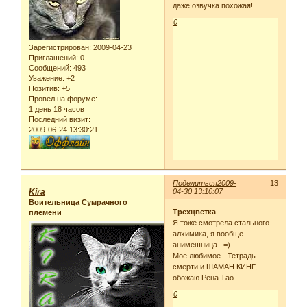
даже озвучка похожая!
0
Зарегистрирован
: 2009-04-23
Приглашений:
0
Сообщений:
493
Уважение:
+2
Позитив:
+5
Провел на форуме:
1 день 18 часов
Последний визит:
2009-06-24 13:30:21
Поделиться
2009-
13
Kira
04-30 13:10:07
Воительница Сумрачного
Трехцветка
племени
Я тоже смотрела стального
алхимика, я вообще
анимешница...=)
Мое любимое - Тетрадь
смерти и ШАМАН КИНГ,
обожаю Рена Тао --
0