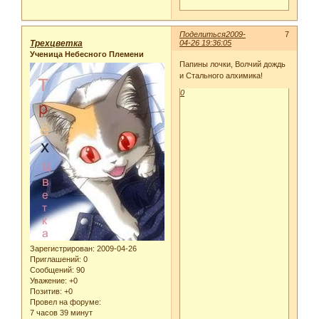
Поделиться
2009-
7
Трехцветка
04-26 19:36:05
Ученица Небесного Племени
Папины лочки, Волчий дождь
и Стального алхимика!
0
Зарегистрирован
: 2009-04-26
Приглашений:
0
Сообщений:
90
Уважение:
+0
Позитив:
+0
Провел на форуме:
7 часов 39 минут