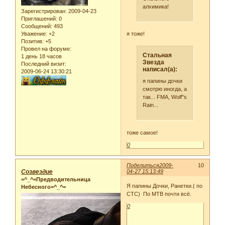
алхимика!
Зарегистрирован
: 2009-04-23
Приглашений:
0
Сообщений:
493
Уважение:
+2
я тоже!
Позитив:
+5
Провел на форуме:
Стальная
1 день 18 часов
Звезда
Последний визит:
написал(а):
2009-06-24 13:30:21
я папины дочки
смотрю иногда, а
так... FMA, Wolf"s
Rain...
тоже самое!
0
Поделиться
2009-
10
Созвездие
04-27 15:13:49
=^_^=Предводительница
Я папины Дочки, Ранетки.( по
Небесного=^_^=
СТС) По МТВ почти всё.
0