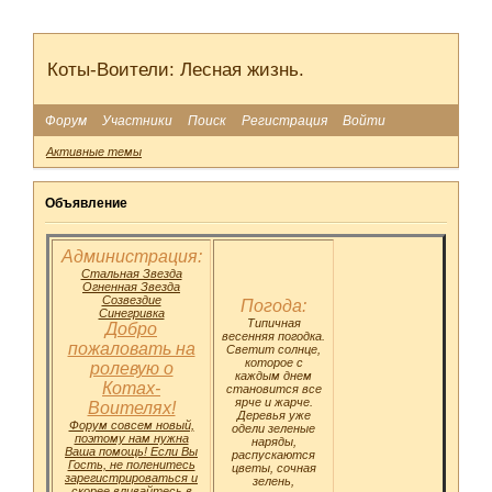
Коты-Воители: Лесная жизнь.
Форум
Участники
Поиск
Регистрация
Войти
Активные темы
Объявление
Администрация:
Стальная Звезда
Огненная Звезда
Созвездие
Погода:
Синегривка
Типичная
Добро
весенняя погодка.
пожаловать на
Светит солнце,
которое с
ролевую о
каждым днем
Котах-
становится все
ярче и жарче.
Воителях!
Деревья уже
Форум совсем новый,
одели зеленые
поэтому нам нужна
наряды,
Ваша помощь! Если Вы
распускаются
Гость, не поленитесь
цветы, сочная
зарегистрироваться и
зелень,
скорее вливайтесь в