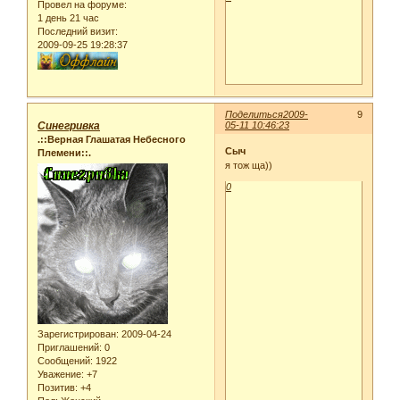
Провел на форуме:
1 день 21 час
Последний визит:
2009-09-25 19:28:37
Поделиться
2009-
9
Синегривка
05-11 10:46:23
.::Верная Глашатая Небесного
Сыч
Племени::.
я тож ща))
0
Зарегистрирован
: 2009-04-24
Приглашений:
0
Сообщений:
1922
Уважение:
+7
Позитив:
+4