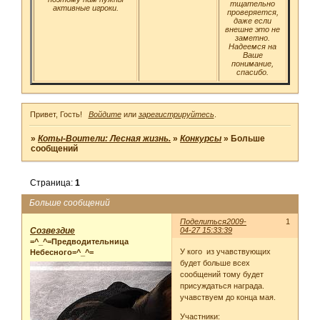
тщательно
активные игроки.
проверяется,
даже если
внешне это не
заметно.
Надеемся на
Ваше
понимание,
спасибо.
Привет, Гость!
Войдите
или
зарегистрируйтесь
.
»
Коты-Воители: Лесная жизнь.
»
Конкурсы
»
Больше
сообщений
Страница:
1
Больше сообщений
Поделиться
2009-
1
Созвездие
04-27 15:33:39
=^_^=Предводительница
У кого из учавствующих
Небесного=^_^=
будет больше всех
сообщений тому будет
присуждаться награда.
учавствуем до конца мая.
Участники: