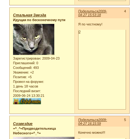
Поделиться
2009-
4
Стальная Звезда
04-27 15:53:18
Идущая по бесконечному пути
Я по честному!
0
Зарегистрирован
: 2009-04-23
Приглашений:
0
Сообщений:
493
Уважение:
+2
Позитив:
+5
Провел на форуме:
1 день 18 часов
Последний визит:
2009-06-24 13:30:21
Поделиться
2009-
5
Созвездие
04-27 16:15:59
=^_^=Предводительница
Конечно можно!!!
Небесного=^_^=