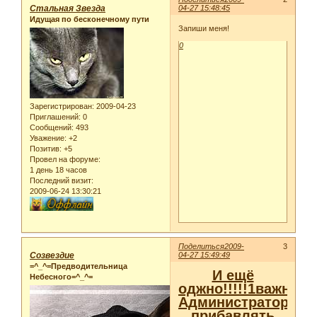
Стальная Звезда
04-27 15:48:45
Идущая по бесконечному пути
Запиши меня!
0
Зарегистрирован
: 2009-04-23
Приглашений:
0
Сообщений:
493
Уважение:
+2
Позитив:
+5
Провел на форуме:
1 день 18 часов
Последний визит:
2009-06-24 13:30:21
Поделиться
2009-
3
Созвездие
04-27 15:49:49
=^_^=Предводительница
И ещё
Небесного=^_^=
оджно!!!!!1важное!!
Администраторам
прибавлять