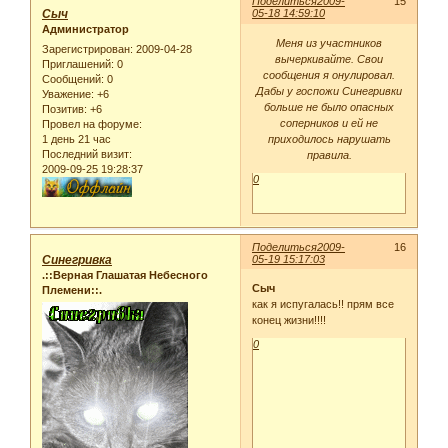
Поделиться
2009-
15
Сыч
05-18 14:59:10
Администратор
Меня из участников
Зарегистрирован
: 2009-04-28
вычеркивайте. Свои
Приглашений:
0
сообщения я онулировал.
Сообщений:
0
Дабы у госпожи Синегривки
Уважение:
+6
больше не было опасных
Позитив:
+6
соперников и ей не
Провел на форуме:
1 день 21 час
приходилось нарушать
Последний визит:
правила.
2009-09-25 19:28:37
0
Поделиться
2009-
16
Синегривка
05-19 15:17:03
.::Верная Глашатая Небесного
Сыч
Племени::.
как я испугалась!! прям все
конец жизни!!!!
0