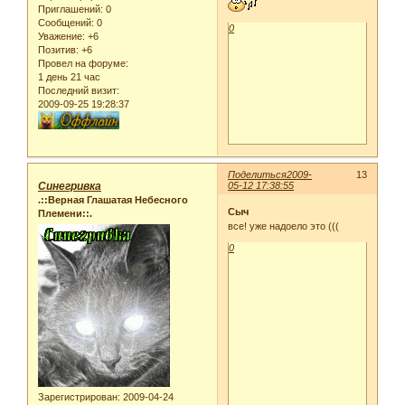
Приглашений:
0
Сообщений:
0
0
Уважение:
+6
Позитив:
+6
Провел на форуме:
1 день 21 час
Последний визит:
2009-09-25 19:28:37
Поделиться
2009-
13
Синегривка
05-12 17:38:55
.::Верная Глашатая Небесного
Сыч
Племени::.
все! уже надоело это (((
0
Зарегистрирован
: 2009-04-24