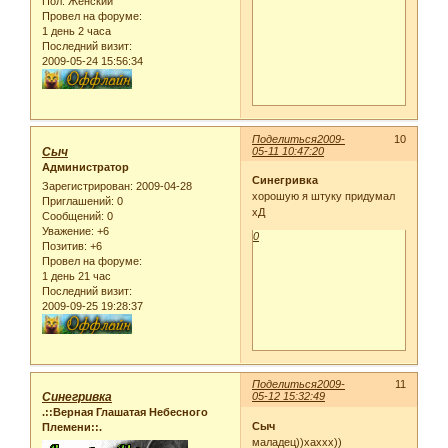
Пол:
Женский
Провел на форуме:
1 день 2 часа
Последний визит:
2009-05-24 15:56:34
Поделиться
2009-
10
Сыч
05-11 10:47:20
Администратор
Синегривка
Зарегистрирован
: 2009-04-28
хорошую я штуку придумал
Приглашений:
0
хД
Сообщений:
0
Уважение:
+6
0
Позитив:
+6
Провел на форуме:
1 день 21 час
Последний визит:
2009-09-25 19:28:37
Поделиться
2009-
11
Синегривка
05-12 15:32:49
.::Верная Глашатая Небесного
Сыч
Племени::.
маладец))хаххх))