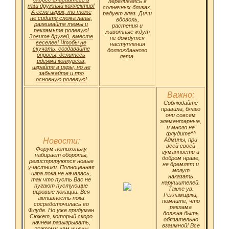
переливаясь в
наш дружный коллектив!
солнечных бликах,
А если игрок, то тоже
радует глаз. Дичи
не сидите сложа лапы,
вдоволь,
развивайте темы и
растения и
рекламьте ролевую!
животные ждут
Зовите друзей, вместе
не дождутся
веселее! Чтобы не
наступления
скучать, создавайте
долгожданного
опросы, делитесь
лета.
идеями конкурсов,
играйте в игры, но не
забывайте и про
основную ролевую!
Важно:
Соблюдайте
правила, благо
они совсем
элементарные,
и много не
флудите^^
Новости:
Админы, при
всей своей
Форум потихоньку
гуманности и
набирает обороты,
добром нраве,
регистрируются новые
не дремлят и
участники. Полноценная
могут
игра пока не началась,
наказать
так что пусть Вас не
нарушителей.
пугают пустующие
Также ув.
игровые локации. Вся
Рекламщики,
активность пока
помните, что
сосредоточилась во
реклама
Флуде. Но уже придуман
должна быть
Сюжет, который скоро
обязательно
начнем разыгрывать,
взаимной! Все
поэтому нам нужны