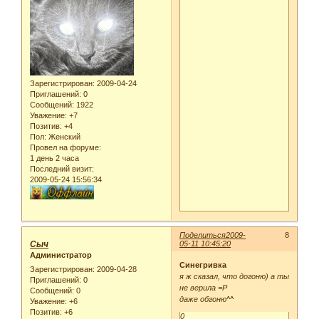
Зарегистрирован
: 2009-04-24
Приглашений:
0
Сообщений:
1922
Уважение:
+7
Позитив:
+4
Пол:
Женский
Провел на форуме:
1 день 2 часа
Последний визит:
2009-05-24 15:56:34
Поделиться
2009-
8
Сыч
05-11 10:45:20
Администратор
Синегривка
Зарегистрирован
: 2009-04-28
я ж сказал, что догоню) а ты
Приглашений:
0
не верила =Р
Сообщений:
0
даже обгоню^^
Уважение:
+6
Позитив:
+6
0