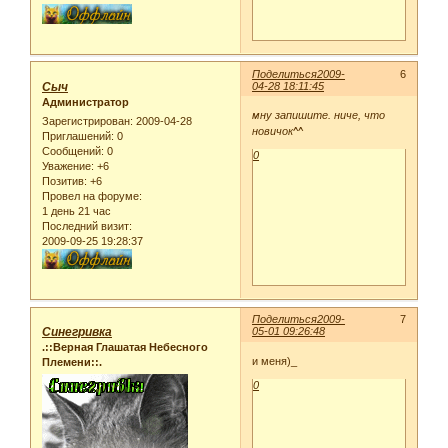
Поделиться
2009-
6
Сыч
04-28 18:11:45
Администратор
мну запишите. ниче, что
Зарегистрирован
: 2009-04-28
новичок^^
Приглашений:
0
Сообщений:
0
0
Уважение:
+6
Позитив:
+6
Провел на форуме:
1 день 21 час
Последний визит:
2009-09-25 19:28:37
Поделиться
2009-
7
Синегривка
05-01 09:26:48
.::Верная Глашатая Небесного
и меня)_
Племени::.
0