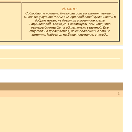
Важно:
Соблюдайте правила, благо они совсем элементарные, и
много не флудите^^ Админы, при всей своей гуманности и
добром нраве, не дремлят и могут наказать
нарушителей. Также ув. Рекламщики, помните, что
реклама должна быть обязательно взаимной! Все
тщательно проверяется, даже если внешне это не
заметно. Надеемся на Ваше понимание, спасибо.
1