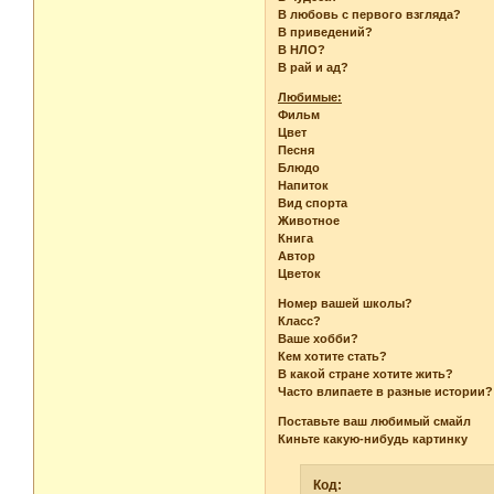
В любовь с первого взгляда?
В приведений?
В НЛО?
В рай и ад?
Любимые:
Фильм
Цвет
Песня
Блюдо
Напиток
Вид спорта
Животное
Книга
Автор
Цветок
Номер вашей школы?
Класс?
Ваше хобби?
Кем хотите стать?
В какой стране хотите жить?
Часто влипаете в разные истории?
Поставьте ваш любимый смайл
Киньте какую-нибудь картинку
Код: