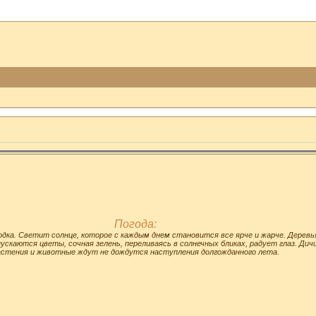
Погода:
одка. Светит солнце, которое с каждым днем становится все ярче и жарче. Деревь
ускаются цветы, сочная зелень, переливаясь в солнечных бликах, радует глаз. Дичи
астения и животные ждут не дождутся наступления долгожданного лета.