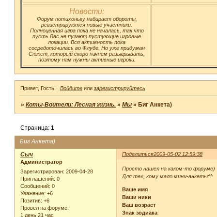
Новости:
Форум потихоньку набирает обороты,
регистрируются новые участники.
Полноценная игра пока не началась, так что
пусть Вас не пугают пустующие игровые
локации. Вся активность пока
сосредоточилась во Флуде. Но уже придуман
Сюжет, который скоро начнем разыгрывать,
поэтому нам нужны активные игроки.
Привет, Гость!
Войдите
или
зарегистрируйтесь
.
»
Коты-Воители: Лесная жизнь.
»
Мы
»
Биг Анкета)
Страница:
1
Биг Анкета)
Сыч
Поделиться
2009-05-02 12:59:38
Администратор
Просто нашел на каком-то форуме)
Зарегистрирован
: 2009-04-28
Для тех, кому мало мини-анкеты^^
Приглашений:
0
Сообщений:
0
Ваше имя
Уважение:
+6
Ваши ники
Позитив:
+6
Ваш возраст
Провел на форуме:
Знак зодиака
1 день 21 час