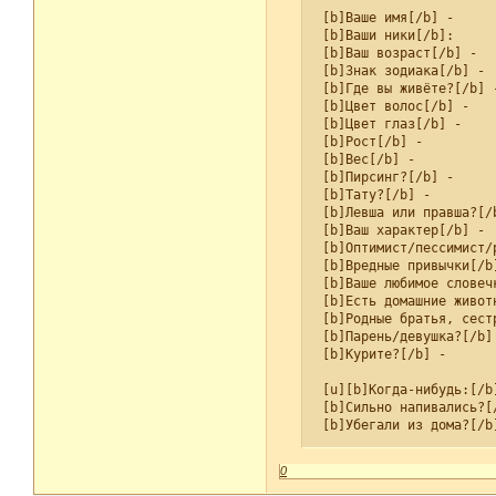
 [b]Ваше имя[/b] - 

 [b]Ваши ники[/b]:

 [b]Ваш возраст[/b] - 

 [b]Знак зодиака[/b] - 

 [b]Где вы живёте?[/b] -
 [b]Цвет волос[/b] - 

 [b]Цвет глаз[/b] - 

 [b]Рост[/b] - 

 [b]Вес[/b] - 

 [b]Пирсинг?[/b] - 

 [b]Тату?[/b] - 

 [b]Левша или правша?[/b
 [b]Ваш характер[/b] - 

 [b]Оптимист/пессимист/р
 [b]Вредные привычки[/b]
 [b]Ваше любимое словечк
 [b]Есть домашние животн
 [b]Родные братья, сестр
 [b]Парень/девушка?[/b] 
 [b]Курите?[/b] - 

 [u][b]Когда-нибудь:[/b]
 [b]Сильно напивались?[/
 [b]Убегали из дома?[/b]
 [b]Ломали руки, ноги ил
 [b]Разбивали кому-нибуд
0
 [b]Унижали кого-нибудь?
 [b]Плакали в школе?[/b]