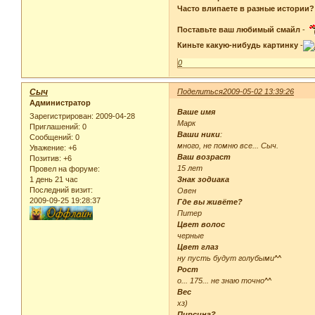
Часто влипаете в разные истории?
Поставьте ваш любимый смайл
-
Киньте какую-нибудь картинку
-
0
Сыч
Поделиться
2009-05-02 13:39:26
Администратор
Ваше имя
Зарегистрирован
: 2009-04-28
Марк
Приглашений:
0
Ваши ники
:
Сообщений:
0
много, не помню все... Сыч.
Уважение:
+6
Ваш возраст
Позитив:
+6
15 лет
Провел на форуме:
1 день 21 час
Знак зодиака
Последний визит:
Овен
2009-09-25 19:28:37
Где вы живёте?
Питер
Цвет волос
черные
Цвет глаз
ну пусть будут голубыми^^
Рост
о... 175... не знаю точно^^
Вес
хз)
Пирсинг?