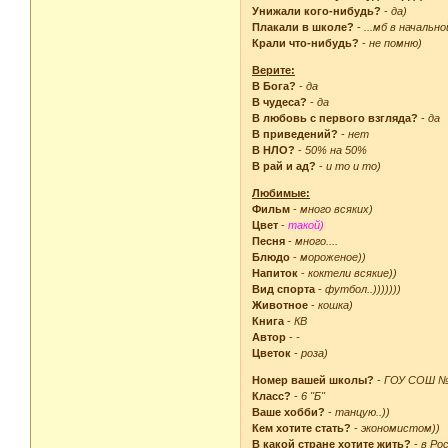
Унижали кого-нибудь?
-
да)
Плакали в школе?
-
...мб в начально
 [b]Поставьте ваш любимы
Крали что-нибудь?
-
не помню)
 [b]Киньте какую-нибудь
Верите:
В Бога?
-
да
В чудеса?
-
да
В любовь с первого взгляда?
-
да
В приведений?
-
нет
В НЛО?
-
50% на 50%
В рай и ад?
-
и то и то)
Любимые:
Фильм
-
много всяких)
Цвет
-
такой)
Песня
-
много....
Блюдо
-
мороженое))
Напиток
-
коктели всякие))
Вид спорта
-
футбол..)))))))
Животное
-
кошка)
Книга
-
КВ
Автор
-
-
Цветок
-
роза)
Номер вашей школы?
-
ГОУ СОШ №1
Класс?
-
6 "Б"
Ваше хобби?
-
танцую..))
Кем хотите стать?
-
экономистом))
В какой стране хотите жить?
-
в Ро