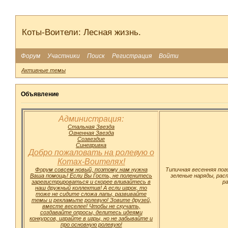
Коты-Воители: Лесная жизнь.
Форум
Участники
Поиск
Регистрация
Войти
Активные темы
Объявление
Администрация:
Стальная Звезда
Огненная Звезда
Созвездие
Синегривка
Добро пожаловать на ролевую о
Котах-Воителях!
Форум совсем новый, поэтому нам нужна
Типичная весенняя пог
Ваша помощь! Если Вы Гость, не поленитесь
зеленые наряды, расп
зарегистрироваться и скорее вливайтесь в
р
наш дружный коллектив! А если игрок, то
тоже не сидите сложа лапы, развивайте
темы и рекламьте ролевую! Зовите друзей,
вместе веселее! Чтобы не скучать,
создавайте опросы, делитесь идеями
конкурсов, играйте в игры, но не забывайте и
про основную ролевую!