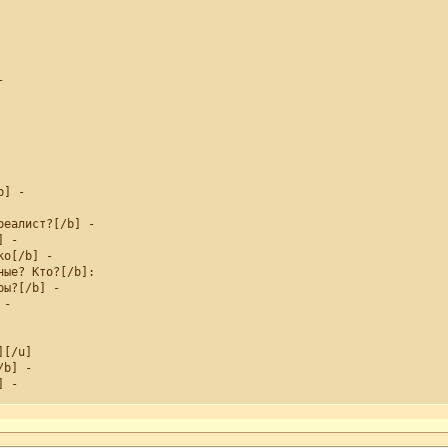
 

] - 

еалист?[/b] - 

 - 

о[/b] - 

ые? Кто?[/b]:

ы?[/b] - 

- 

[/u]

b] - 

 - 

и шею?[/b] - 

ь сердце?[/b] - 

[/b] - 

 - 
