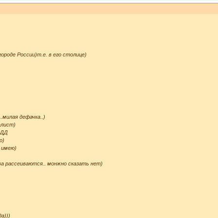
] - 

згляда?[/b] - 



ороде России)т.е. в его столице)
..милая дефачка..)
алист)
хДД
о)
 имею)
ва рассеиваются.. монжно сказать нет)
b] - 

] - 

е жить?[/b] - 

да)))
ные истории?[/b] - 
