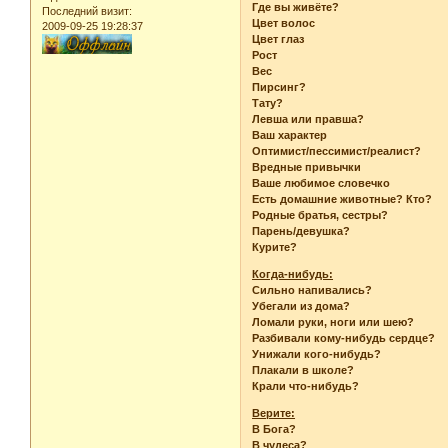
Где вы живёте?
Последний визит:
Цвет волос
2009-09-25 19:28:37
Цвет глаз
Рост
Вес
Пирсинг?
Тату?
Левша или правша?
Ваш характер
Оптимист/пессимист/реалист?
Вредные привычки
Ваше любимое словечко
Есть домашние животные? Кто?
Родные братья, сестры?
Парень/девушка?
Курите?
Когда-нибудь:
Сильно напивались?
Убегали из дома?
Ломали руки, ноги или шею?
Разбивали кому-нибудь сердце?
Унижали кого-нибудь?
Плакали в школе?
Крали что-нибудь?
Верите:
В Бога?
В чудеса?