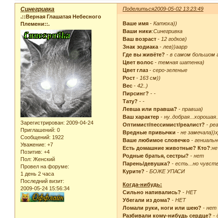
 [b]Крали что-нибудь?[/b
Синегривка
Поделиться
2009-05-02 13:23:49
.::Верная Глашатая Небесного
 [u][b]Верите:[/b][/u]

Ваше имя
-
Катюха))
Племени::.
 [b]В Бога?[/b] - 

Ваши ники
:
Синегривка
 [b]В чудеса?[/b] - 

Ваш возраст
-
12 годков)
 [b]В любовь с первого в
Знак зодиака
-
лев))аарр
 [b]В приведений?[/b] - 
Где вы живёте?
-
в самом большом г
 [b]В НЛО?[/b] - 

Цвет волос
-
темная шатенка)
 [b]В рай и ад?[/b] - 

Цвет глаз
-
серо-зеленые
Рост
-
163 см))
 [u][b]Любимые:[/b][/u]

Вес
-
42..)
 [b]Фильм[/b] - 

Пирсинг?
-
-
 [b]Цвет[/b] - 

Тату?
-
-
 [b]Песня[/b] - 

Левша или правша?
-
правша)
 [b]Блюдо[/b] - 

Ваш характер
-
ну..добрая...хорошая.
Зарегистрирован
: 2009-04-24
 [b]Напиток[/b] - 

Оптимист/пессимист/реалист?
-
ре
Приглашений:
0
 [b]Вид спорта[/b] - 

Вредные привычки
-
не замечала))
Сообщений:
1922
 [b]Животное[/b] - 

Ваше любимое словечко
-
гениальн
Уважение:
+7
 [b]Книга[/b] - 

Есть домашние животные? Кто?
:
не
Позитив:
+4
 [b]Автор[/b] - 

Родные братья, сестры?
-
нет
Пол:
Женский
 [b]Цветок[/b] - 

Парень/девушка?
-
есть...но чувст
Провел на форуме:
Курите?
-
БОЖЕ УПАСИ
1 день 2 часа
 [b]Номер вашей школы?[/
Последний визит:
Когда-нибудь:
 [b]Класс?[/b] - 

2009-05-24 15:56:34
Сильно напивались?
-
НЕТ
 [b]Ваше хобби?[/b] - 

Убегали из дома?
-
НЕТ
 [b]Кем хотите стать?[/b
Ломали руки, ноги или шею?
-
нет
 [b]В какой стране хотит
Разбивали кому-нибудь сердце?
-
 [b]Часто влипаете в раз