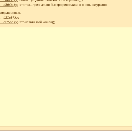
 … d8fb0e.jpg
-это так...признаться быстро рисовала,не очень аккуратно.
раскрашенные.
 … b21a97.jpg
 … df75ec.jpg
-это кстати мой кошак)))