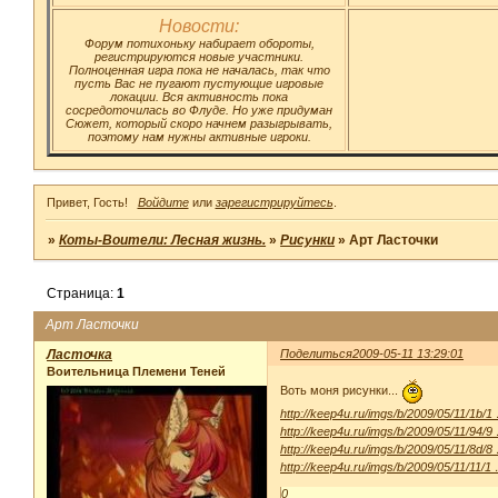
Новости:
Форум потихоньку набирает обороты,
регистрируются новые участники.
Полноценная игра пока не началась, так что
пусть Вас не пугают пустующие игровые
локации. Вся активность пока
сосредоточилась во Флуде. Но уже придуман
Сюжет, который скоро начнем разыгрывать,
поэтому нам нужны активные игроки.
Привет, Гость!
Войдите
или
зарегистрируйтесь
.
»
Коты-Воители: Лесная жизнь.
»
Рисунки
»
Арт Ласточки
Страница:
1
Арт Ласточки
Ласточка
Поделиться
2009-05-11 13:29:01
Воительница Племени Теней
Воть моня рисунки...
http://keep4u.ru/imgs/b/2009/05/11/1b/1
http://keep4u.ru/imgs/b/2009/05/11/94/9
http://keep4u.ru/imgs/b/2009/05/11/8d/8
http://keep4u.ru/imgs/b/2009/05/11/11/1
0