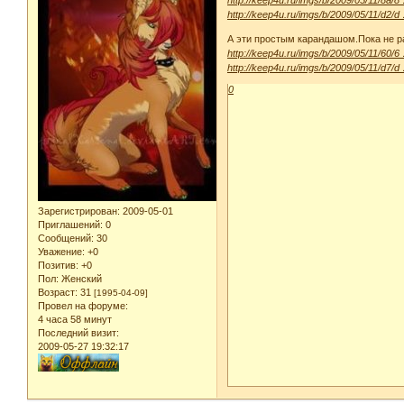
http://keep4u.ru/imgs/b/2009/05/11/d2/d
А эти простым карандашом.Пока не 
http://keep4u.ru/imgs/b/2009/05/11/60/6
http://keep4u.ru/imgs/b/2009/05/11/d7/d
0
Зарегистрирован
: 2009-05-01
Приглашений:
0
Сообщений:
30
Уважение:
+0
Позитив:
+0
Пол:
Женский
Возраст:
31
[1995-04-09]
Провел на форуме:
4 часа 58 минут
Последний визит:
2009-05-27 19:32:17