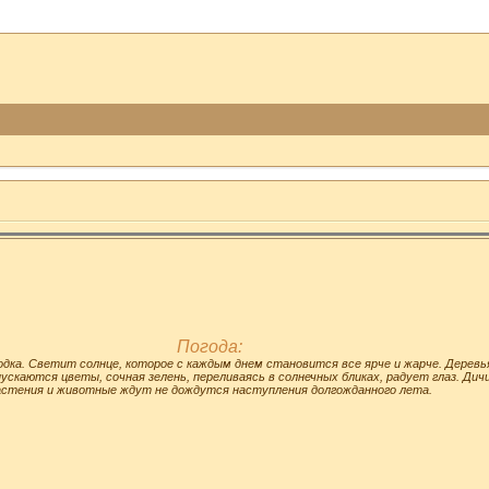
Погода:
одка. Светит солнце, которое с каждым днем становится все ярче и жарче. Деревь
ускаются цветы, сочная зелень, переливаясь в солнечных бликах, радует глаз. Дичи
астения и животные ждут не дождутся наступления долгожданного лета.