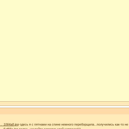
 … 1064a8.jpg
-здесь я с пятнами на спине немного переборщила...получились как-то не 
 … 5af66c.jpg
-волки...угадайте сюжетик этой картинки)))