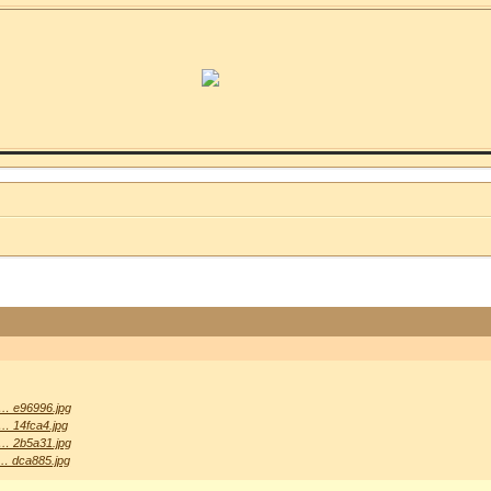
 … e96996.jpg
 … 14fca4.jpg
 … 2b5a31.jpg
 … dca885.jpg