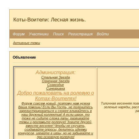
Коты-Воители: Лесная жизнь.
Форум
Участники
Поиск
Регистрация
Войти
Активные темы
Объявление
Администрация:
Стальная Звезда
Огненная Звезда
Созвездие
Синегривка
Добро пожаловать на ролевую о
Котах-Воителях!
Форум совсем новый, поэтому нам нужна
Типичная весенняя пог
Ваша помощь! Если Вы Гость, не поленитесь
зеленые наряды, расп
зарегистрироваться и скорее вливайтесь в
р
наш дружный коллектив! А если игрок, то
тоже не сидите сложа лапы, развивайте
темы и рекламьте ролевую! Зовите друзей,
вместе веселее! Чтобы не скучать,
создавайте опросы, делитесь идеями
конкурсов, играйте в игры, но не забывайте и
про основную ролевую!