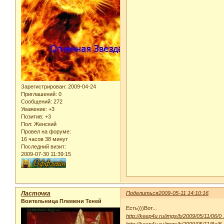
Зарегистрирован
: 2009-04-24
Приглашений:
0
Сообщений:
272
Уважение:
+3
Позитив:
+3
Пол:
Женский
Провел на форуме:
16 часов 38 минут
Последний визит:
2009-07-30 11:39:15
Ласточка
Поделиться
2009-05-11 14:10:16
Воительница Племени Теней
Есть)))Вот...
http://keep4u.ru/imgs/b/2009/05/11/06/0
http://keep4u.ru/imgs/b/2009/05/11/8a/8