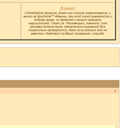
Важно:
Соблюдайте правила, благо они совсем элементарные, и
много не флудите^^ Админы, при всей своей гуманности и
добром нраве, не дремлят и могут наказать
нарушителей. Также ув. Рекламщики, помните, что
реклама должна быть обязательно взаимной! Все
тщательно проверяется, даже если внешне это не
заметно. Надеемся на Ваше понимание, спасибо.
1